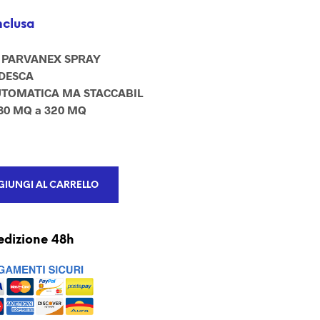
U
N
nclusa
P
R
 PARVANEX SPRAY
O
D
EDESCA
O
UTOMATICA MA STACCABIL
T
80 MQ a 320 MQ
T
O
N
E
L
C
IUNGI AL CARRELLO
A
R
R
E
edizione 48h
L
L
O
.