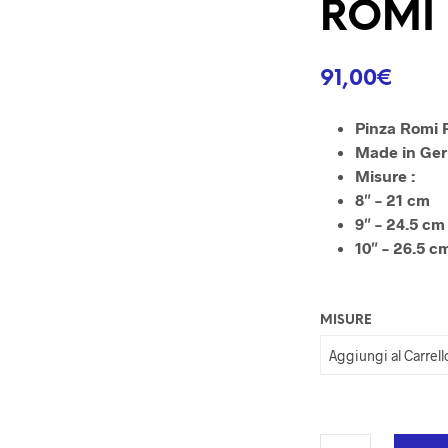
ROMI
91,00
€
Pinza Romi 
Made in Ge
Misure :
8″ – 21 cm
9″ – 24.5 cm
10″ – 26.5 c
MISURE