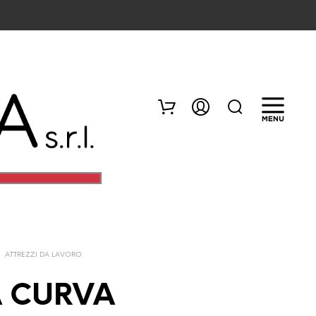
/
ATTREZZI DA LAVORO
N
E
A CURVA
S
S