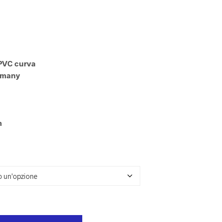
U
N
P
R
O
D
O
PVC curva
T
rmany
T
O
N
E
L
m
C
A
R
R
E
L
L
O
.