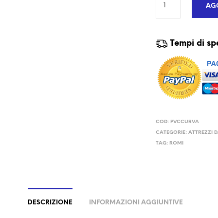
AGG
Tempi di sp
COD:
PVCCURVA
CATEGORIE:
ATTREZZI 
TAG:
ROMI
DESCRIZIONE
INFORMAZIONI AGGIUNTIVE