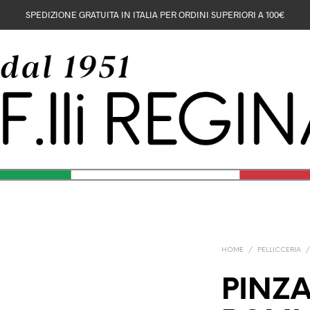
SPEDIZIONE GRATUITA IN ITALIA PER ORDINI SUPERIORI A 100€
HOME
/
PELLICCERIA
PINZ