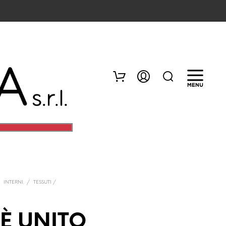
/
INTERNI
/
TESSUTI /
N
E
S
È UNITO
S