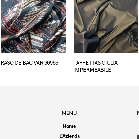
esto
Questo
RASO DE BAC VAR 96966
TAFFETTAS GIULIA
dotto
prodotto
IMPERMEABILE
ha
più
ianti.
varianti.
Le
ioni
opzioni
ssono
possono
MENU
sere
essere
lte
scelte
Home
la
nella
L’Azienda
gina
pagina