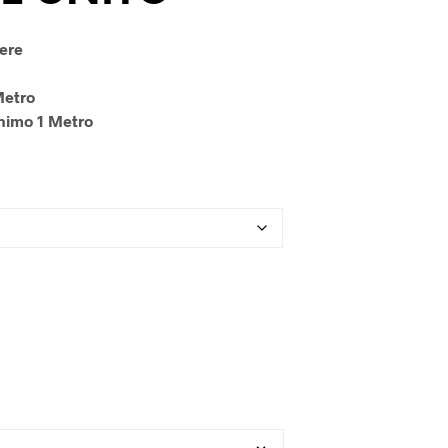
U
N
P
tere
R
O
Metro
D
nimo 1 Metro
O
T
T
O
N
E
L
C
A
R
R
E
L
L
O
.