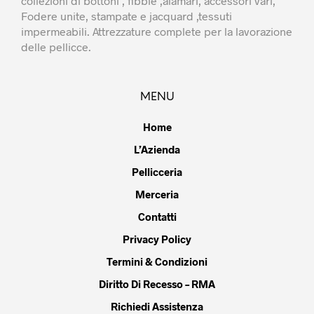
collezioni di bottoni , fibbie ,alamari, accessori vari,
Fodere unite, stampate e jacquard ,tessuti
impermeabili. Attrezzature complete per la lavorazione
delle pellicce.
MENU
Home
L’Azienda
Pellicceria
Merceria
Contatti
Privacy Policy
Termini & Condizioni
Diritto Di Recesso – RMA
Richiedi Assistenza