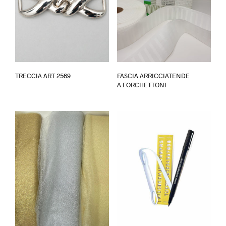
Questo
TRECCIA ART 2569
FASCIA ARRICCIATENDE
prodotto
A FORCHETTONI
ha
più
varianti.
Le
opzioni
possono
essere
scelte
nella
pagina
del
prodotto