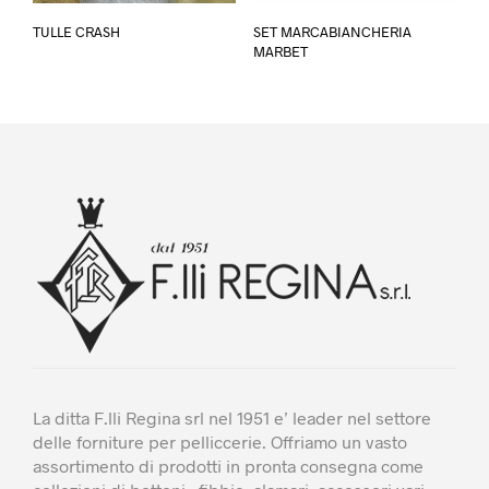
Questo
TULLE CRASH
SET MARCABIANCHERIA
prodotto
MARBET
ha
più
varianti.
Le
opzioni
possono
essere
scelte
nella
pagina
del
prodotto
La ditta F.lli Regina srl nel 1951 e’ leader nel settore
delle forniture per pelliccerie. Offriamo un vasto
assortimento di prodotti in pronta consegna come