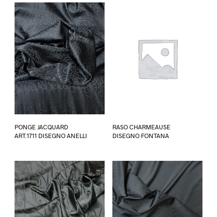
Questo
Ques
PONGE JACQUARD
RASO CHARMEAUSE
prodotto
prod
ART.1711 DISEGNO ANELLI
DISEGNO FONTANA
ha
ha
più
più
varianti.
varia
Le
Le
opzioni
opzi
possono
poss
essere
esse
scelte
scel