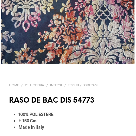
HOME
/
PELLICCERIA
/
INTERNI
/
TESSUTI / FODERAMI
RASO DE BAC DIS 54773
100% POLIESTERE
H 150 Cm
Made in Italy