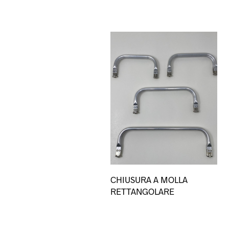
Qu
CHIUSURA A MOLLA
pro
RETTANGOLARE
ha
più
var