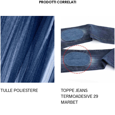
PRODOTTI CORRELATI
esto
Questo
TULLE POLIESTERE
TOPPE JEANS
dotto
prodotto
TERMOADESIVE 29
ha
MARBET
più
ianti.
varianti.