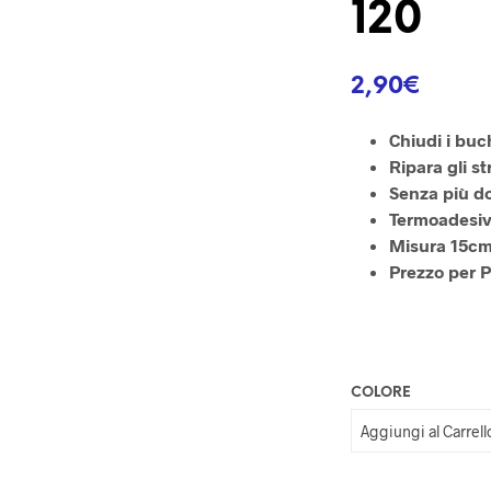
120
2,90
€
Chiudi i buc
Ripara gli st
Senza più d
Termoadesiv
Misura 15cm
Prezzo per 
COLORE