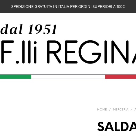
SPEDIZIONE GRATUITA IN ITALIA PER ORDINI SUPERIORI A 100€
HOME
/
MERCERIA
/
SALDA