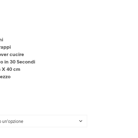
U
N
P
R
O
D
O
hi
T
rappi
T
over cucire
O
o in 30 Secondi
N
E
 X 40 cm
L
Pezzo
C
A
R
R
E
L
L
O
.