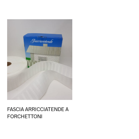
Questo
FASCIA ARRICCIATENDE A
prodotto
FORCHETTONI
ha
più
varianti.