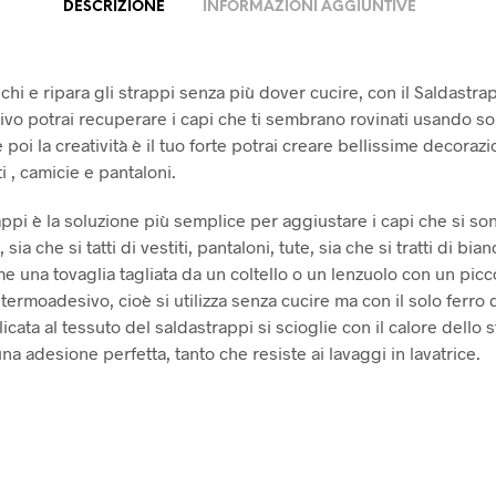
DESCRIZIONE
INFORMAZIONI AGGIUNTIVE
chi e ripara gli strappi senza più dover cucire, con il Saldastra
vo potrai recuperare i capi che ti sembrano rovinati usando solo
e poi la creatività è il tuo forte potrai creare bellissime decorazio
ti , camicie e pantaloni.
appi è la soluzione più semplice per aggiustare i capi che si so
 sia che si tatti di vestiti, pantaloni, tute, sia che si tratti di bia
e una tovaglia tagliata da un coltello o un lenzuolo con un picc
termoadesivo, cioè si utilizza senza cucire ma con il solo ferro d
icata al tessuto del saldastrappi si scioglie con il calore dello 
a adesione perfetta, tanto che resiste ai lavaggi in lavatrice.