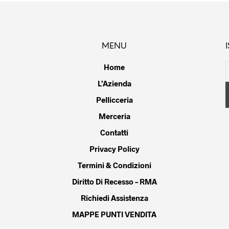
Le
ioni
opzioni
ssono
possono
sere
essere
MENU
lte
scelte
la
nella
Home
gina
pagina
L’Azienda
del
Pellicceria
dotto
prodotto
Merceria
Contatti
Privacy Policy
Termini & Condizioni
Diritto Di Recesso – RMA
Richiedi Assistenza
MAPPE PUNTI VENDITA