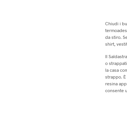
Chiudi i bu
termoadesi
da stiro. S
shirt, vesti
Il Saldastr
o strappati,
la casa com
strappo. È 
resina appl
consente un