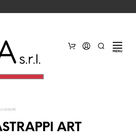
ACCESSORI
N
E
STRAPPI ART
S
S