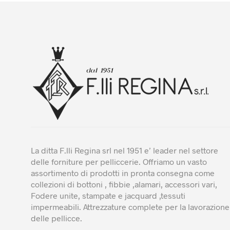
Le
opz
po
es
sce
nel
pa
del
pro
La ditta F.lli Regina srl nel 1951 e’ leader nel settore
delle forniture per pelliccerie. Offriamo un vasto
assortimento di prodotti in pronta consegna come
collezioni di bottoni , fibbie ,alamari, accessori vari,
Fodere unite, stampate e jacquard ,tessuti
impermeabili. Attrezzature complete per la lavorazione
delle pellicce.