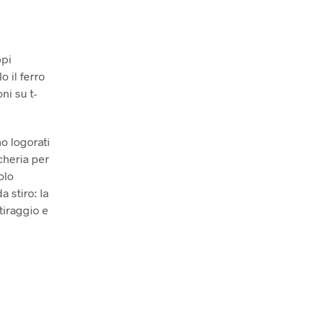
ppi
 il ferro
ni su t-
no logorati
ncheria per
olo
a stiro: la
stiraggio e