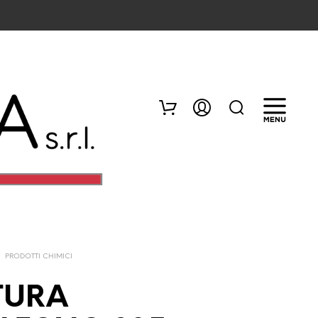
/
PRODOTTI CHIMICI
N
E
TURA
S
S