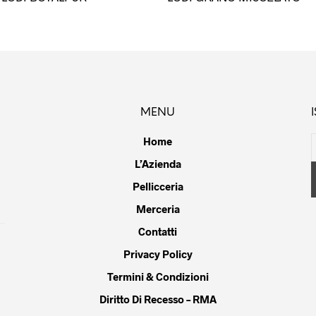
prodotto
ha
più
varianti.
Le
opzioni
possono
MENU
essere
scelte
Home
nella
L’Azienda
pagina
Pellicceria
del
prodotto
Merceria
Contatti
Privacy Policy
Termini & Condizioni
Diritto Di Recesso – RMA