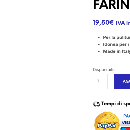
FARI
19,50
€
IVA I
Per la pulitu
Idonea per i 
Made in Ital
Disponibile
AGG
Tempi di sp