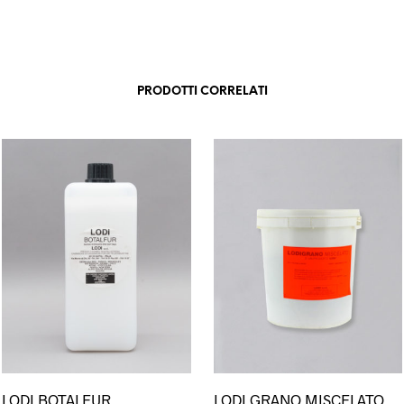
PRODOTTI CORRELATI
Questo
LODI BOTALFUR
LODI GRANO MISCELATO