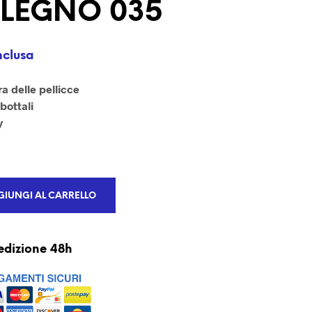
NLEGNO 035
U
N
P
R
nclusa
O
D
O
ra delle pellicce
T
bottali
T
y
O
N
E
L
C
A
IUNGI AL CARRELLO
R
R
E
L
edizione 48h
L
O
.