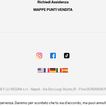
Richiedi Assistenza
MAPPE PUNTI VENDITA
© F.LLI REGINA s.r.l. - Napoli - Via Don Luigi Sturzo,91 - P.Iva 0576006063
sperienza. Daremo per scontato che tu sia d'accordo, ma puoi annullar