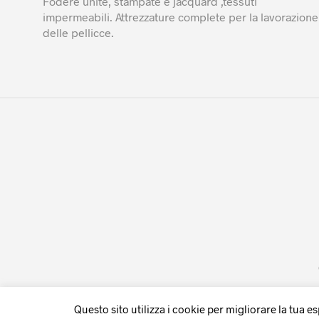
Fodere unite, stampate e jacquard ,tessuti
impermeabili. Attrezzature complete per la lavorazione
delle pellicce.
Questo sito utilizza i cookie per migliorare la tua e
WITHDRAW FROM CONTRACT