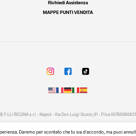
Richiedi Assistenza
MAPPE PUNTI VENDITA
© F.LLI REGINA s.r.l. - Napoli - Via Don Luigi Sturzo,91 - P.Iva 0576006063
sperienza. Daremo per scontato che tu sia d'accordo, ma puoi annullar