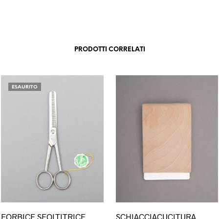
PRODOTTI CORRELATI
ESAURITO
esto
FORBICE SFOLTITRICE
SCHIACCIACUCITURA