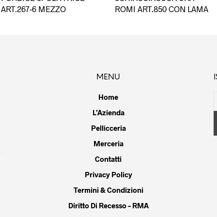
dotto
ART.267-6 MEZZO
ROMI ART.850 CON LAMA
ianti.
ioni
ssono
MENU
sere
lte
Home
la
L’Azienda
gina
Pellicceria
dotto
Merceria
Contatti
Privacy Policy
Termini & Condizioni
Diritto Di Recesso – RMA