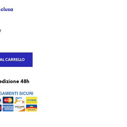
U
N
nclusa
P
R
O
D
y
O
T
T
O
N
AL CARRELLO
E
L
C
A
edizione 48h
R
R
E
L
L
O
.