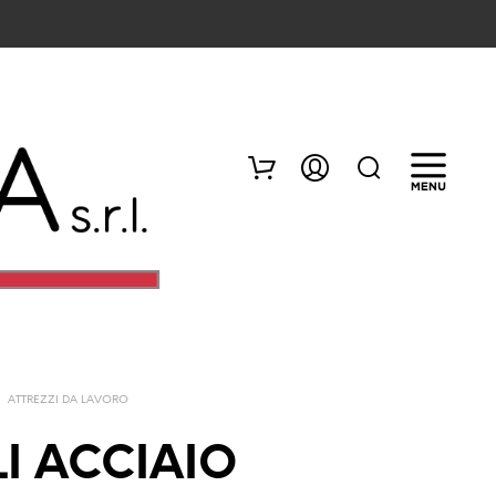
/
ATTREZZI DA LAVORO
N
E
I ACCIAIO
S
S