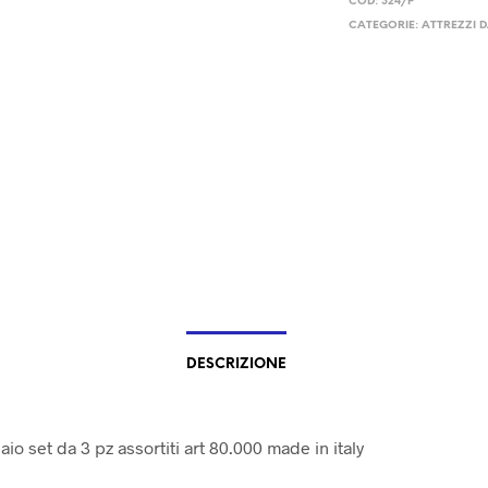
COD:
324/P
CATEGORIE:
ATTREZZI 
DESCRIZIONE
aio set da 3 pz assortiti art 80.000 made in italy