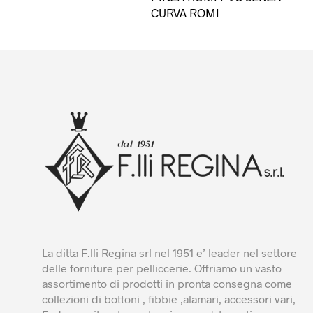
pro
CURVA ROMI
ha
più
var
Le
opz
po
es
sce
nel
pa
del
pro
La ditta F.lli Regina srl nel 1951 e’ leader nel settore
delle forniture per pelliccerie. Offriamo un vasto
assortimento di prodotti in pronta consegna come
collezioni di bottoni , fibbie ,alamari, accessori vari,