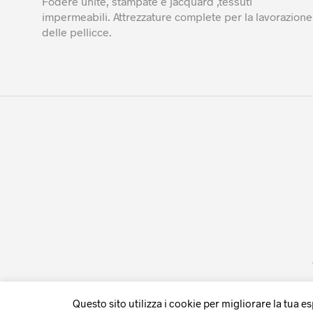
Fodere unite, stampate e jacquard ,tessuti
impermeabili. Attrezzature complete per la lavorazione
delle pellicce.
Questo sito utilizza i cookie per migliorare la tua e
WITHDRAW FROM CONTRACT