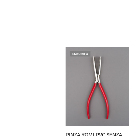
ESAURITO
Qu
PINZA ROMI PVC SENZA