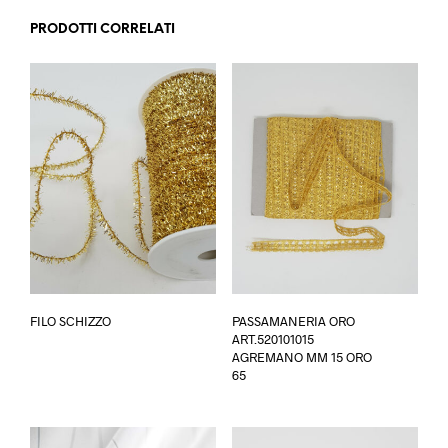
PRODOTTI CORRELATI
Questo
FILO SCHIZZO
PASSAMANERIA ORO
prodotto
ART.520101015
ha
AGREMANO MM 15 ORO
più
65
varianti.
Le
opzioni