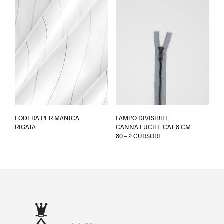
possono
essere
scelte
nella
pagina
del
prodotto
Questo
Ques
FODERA PER MANICA
LAMPO DIVISIBILE
prodotto
prod
RIGATA
CANNA FUCILE CAT 8 CM
ha
ha
80 – 2 CURSORI
più
più
varianti.
varia
Le
Le
opzioni
opzi
possono
poss
essere
esse
scelte
scel
nella
nella