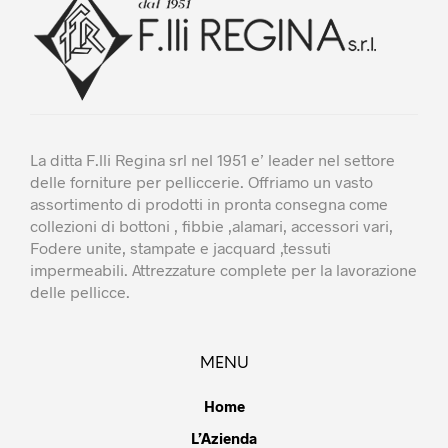
pagina
pagi
del
del
prodotto
prod
La ditta F.lli Regina srl nel 1951 e’ leader nel settore
delle forniture per pelliccerie. Offriamo un vasto
assortimento di prodotti in pronta consegna come
collezioni di bottoni , fibbie ,alamari, accessori vari,
Fodere unite, stampate e jacquard ,tessuti
impermeabili. Attrezzature complete per la lavorazione
delle pellicce.
MENU
Home
L’Azienda