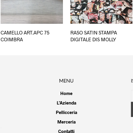
esto
CAMELLO ART.APC 75
RASO SATIN STAMPA
dotto
COIMBRA
DIGITALE DIS MOLLY
ianti.
ioni
ssono
MENU
sere
lte
Home
la
L’Azienda
gina
Pellicceria
dotto
Merceria
Contatti