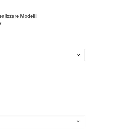
U
N
P
ealizzare Modelli
R
y
O
D
O
T
T
O
N
E
L
C
A
R
R
E
L
L
O
.