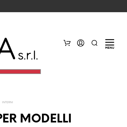
/
INTERNI
N
E
PER MODELLI
S
S