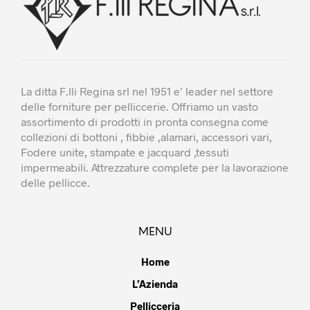
pagina
pagin
del
del
prodotto
prodo
La ditta F.lli Regina srl nel 1951 e’ leader nel settore
delle forniture per pelliccerie. Offriamo un vasto
assortimento di prodotti in pronta consegna come
collezioni di bottoni , fibbie ,alamari, accessori vari,
Fodere unite, stampate e jacquard ,tessuti
impermeabili. Attrezzature complete per la lavorazione
delle pellicce.
MENU
Home
L’Azienda
Pellicceria