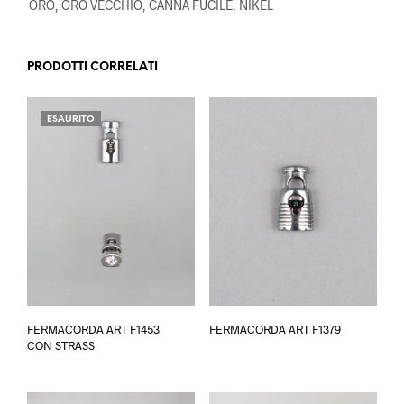
ORO, ORO VECCHIO, CANNA FUCILE, NIKEL
PRODOTTI CORRELATI
ESAURITO
Questo
Ques
FERMACORDA ART F1453
FERMACORDA ART F1379
prodotto
prodo
CON STRASS
ha
ha
più
più
varianti.
varian