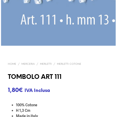
HOME
/
MERCERIA
/
MERLETTI
/
MERLETTI COTONE
TOMBOLO ART 111
1,80
€
IVA Inclusa
100% Cotone
H 1,3 Cm
Made in italy