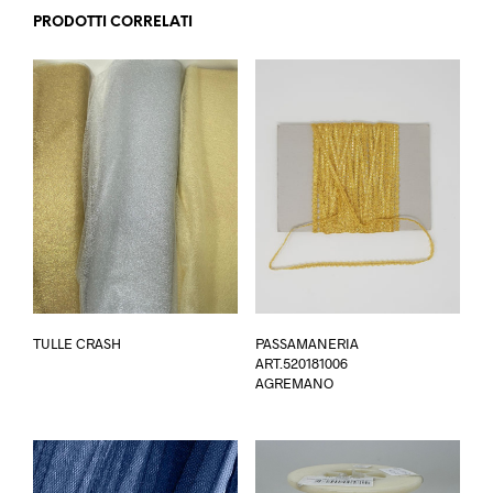
PRODOTTI CORRELATI
Questo
TULLE CRASH
PASSAMANERIA
prodotto
ART.520181006
ha
AGREMANO
più
varianti.
Le
opzioni
possono