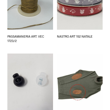
Ques
PASSAMANERIA ART. VEC
NASTRO ART 152 NATALE
prodo
1723/2
ha
più
varian
Le
opzio
poss
esser
scelt
nella
pagin
del
prodo