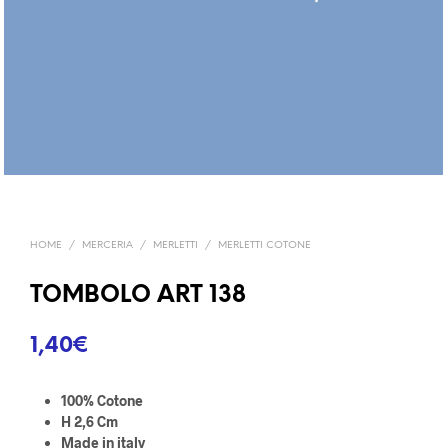
HOME
/
MERCERIA
/
MERLETTI
/
MERLETTI COTONE
TOMBOLO ART 138
1,40
€
100% Cotone
H 2,6 Cm
Made in italy