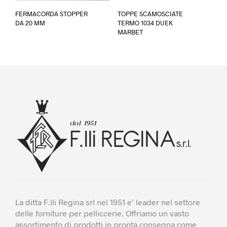
Questo
Ques
FERMACORDA STOPPER
TOPPE SCAMOSCIATE
prodotto
prod
DA 20 MM
TERMO 1034 DUEK
ha
ha
MARBET
più
più
varianti.
varia
Le
Le
opzioni
opzi
possono
poss
essere
esse
scelte
scel
nella
nella
pagina
pagi
del
del
prodotto
prod
La ditta F.lli Regina srl nel 1951 e’ leader nel settore
delle forniture per pelliccerie. Offriamo un vasto
assortimento di prodotti in pronta consegna come