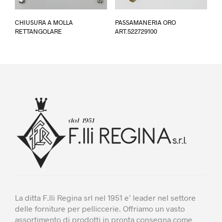
Questo
CHIUSURA A MOLLA
PASSAMANERIA ORO
prodotto
RETTANGOLARE
ART.522729100
ha
più
varianti.
Le
opzioni
possono
essere
scelte
nella
pagina
del
prodotto
La ditta F.lli Regina srl nel 1951 e’ leader nel settore
delle forniture per pelliccerie. Offriamo un vasto
assortimento di prodotti in pronta consegna come