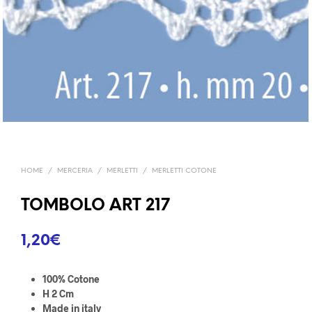
HOME
/
MERCERIA
/
MERLETTI
/
MERLETTI COTONE
TOMBOLO ART 217
1,20
€
100% Cotone
H 2 Cm
Made in italy