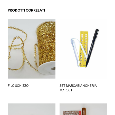
PRODOTTI CORRELATI
Questo
FILO SCHIZZO
SET MARCABIANCHERIA
prodotto
MARBET
ha
più
varianti.
Le
opzioni