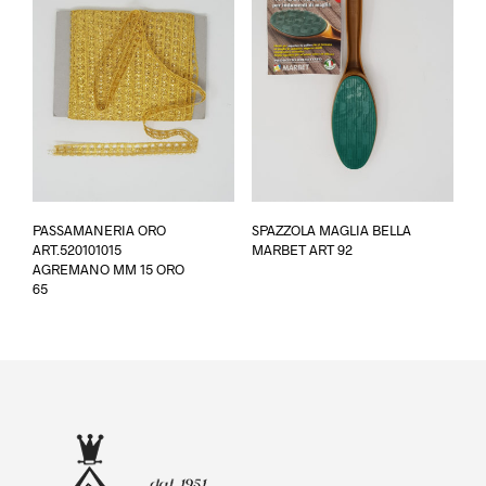
possono
essere
scelte
nella
pagina
del
prodotto
PASSAMANERIA ORO
SPAZZOLA MAGLIA BELLA
ART.520101015
MARBET ART 92
AGREMANO MM 15 ORO
65