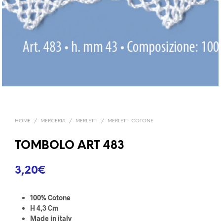
HOME
/
MERCERIA
/
MERLETTI
/
MERLETTI COTONE
TOMBOLO ART 483
3,20
€
100% Cotone
H 4,3 Cm
Made in italy