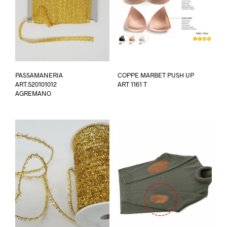
Ques
PASSAMANERIA
COPPE MARBET PUSH UP
prod
ART.520101012
ART 1161 T
ha
AGREMANO
più
varia
Le
opzi
poss
esse
scel
nella
pagi
del
prod