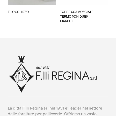
Questo
Ques
FILO SCHIZZO
TOPPE SCAMOSCIATE
prodotto
prod
TERMO 1034 DUEK
ha
ha
MARBET
più
più
varianti.
varia
Le
Le
opzioni
opzi
possono
poss
essere
esse
scelte
scel
nella
nella
pagina
pagi
del
del
prodotto
prod
La ditta F.lli Regina srl nel 1951 e’ leader nel settore
delle forniture per pelliccerie. Offriamo un vasto