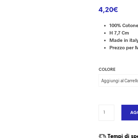
4,20
€
100% Coton
H 7,7
Cm
Made in ital
Prezzo per 
COLORE
AGG
Tempi di sp