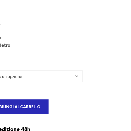
U
N
P
R
e
O
D
O
y
T
Metro
T
O
N
E
L
C
A
R
R
E
L
IUNGI AL CARRELLO
L
O
.
edizione 48h