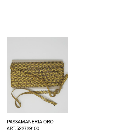
Questo
PASSAMANERIA ORO
prodotto
ART.522729100
ha