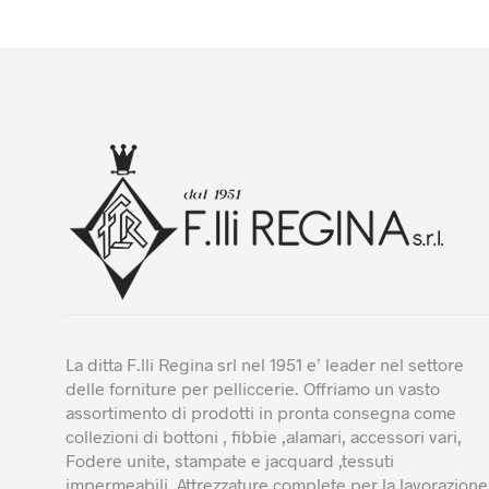
più
var
Le
opz
po
es
sce
nel
pa
del
pro
La ditta F.lli Regina srl nel 1951 e’ leader nel settore
delle forniture per pelliccerie. Offriamo un vasto
assortimento di prodotti in pronta consegna come
collezioni di bottoni , fibbie ,alamari, accessori vari,
Fodere unite, stampate e jacquard ,tessuti
impermeabili. Attrezzature complete per la lavorazione