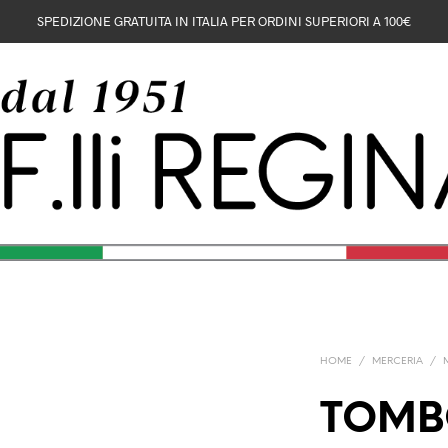
SPEDIZIONE GRATUITA IN ITALIA PER ORDINI SUPERIORI A 100€
HOME
/
MERCERIA
/
TOMB