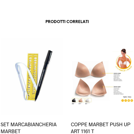
PRODOTTI CORRELATI
esto
SET MARCABIANCHERIA
COPPE MARBET PUSH UP
dotto
MARBET
ART 1161 T