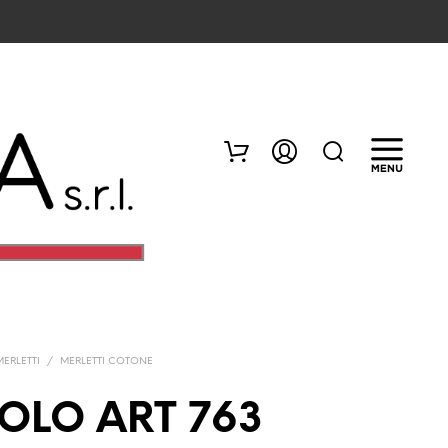
MERLETTI
/
MERLETTI COTONE
N
E
OLO ART 763
S
S