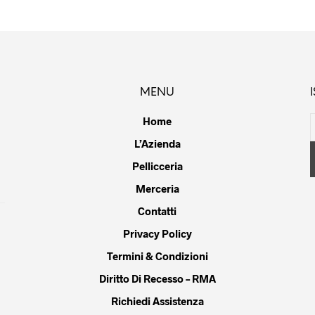
ianti.
ioni
ssono
MENU
sere
lte
Home
la
L’Azienda
gina
Pellicceria
dotto
Merceria
Contatti
Privacy Policy
Termini & Condizioni
Diritto Di Recesso – RMA
Richiedi Assistenza