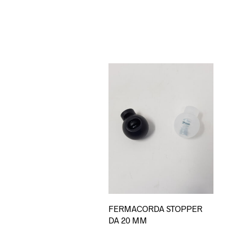
Qu
FERMACORDA STOPPER
pro
DA 20 MM
ha