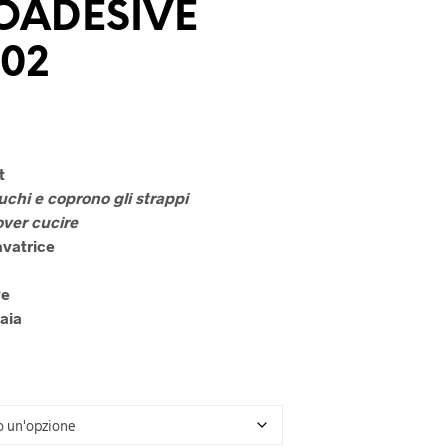
OADESIVE
U
N
P
002
R
O
D
O
T
T
t
O
uchi e coprono gli strappi
N
E
over cucire
L
Lavatrice
C
A
ve
R
R
aia
E
L
L
O
.