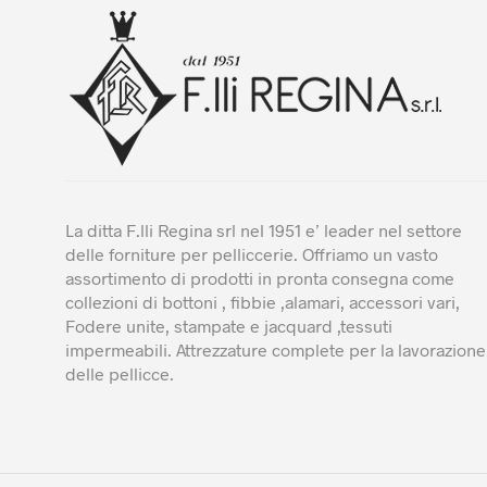
es
sce
nel
pa
del
pro
La ditta F.lli Regina srl nel 1951 e’ leader nel settore
delle forniture per pelliccerie. Offriamo un vasto
assortimento di prodotti in pronta consegna come
collezioni di bottoni , fibbie ,alamari, accessori vari,
Fodere unite, stampate e jacquard ,tessuti
impermeabili. Attrezzature complete per la lavorazione
delle pellicce.