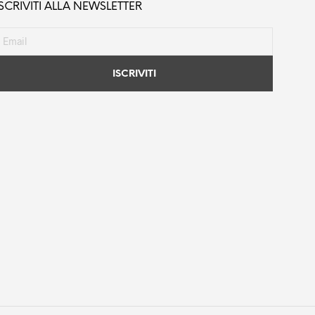
ISCRIVITI ALLA NEWSLETTER
essere
scelte
nella
pagina
del
prodotto