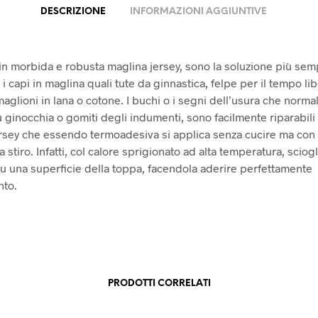
DESCRIZIONE
INFORMAZIONI AGGIUNTIVE
 in morbida e robusta maglina jersey, sono la soluzione più sem
i capi in maglina quali tute da ginnastica, felpe per il tempo lib
aglioni in lana o cotone. I buchi o i segni dell’usura che norma
 ginocchia o gomiti degli indumenti, sono facilmente riparabili 
ersey che essendo termoadesiva si applica senza cucire ma con 
a stiro. Infatti, col calore sprigionato ad alta temperatura, sciogl
u una superficie della toppa, facendola aderire perfettamente
nto.
PRODOTTI CORRELATI