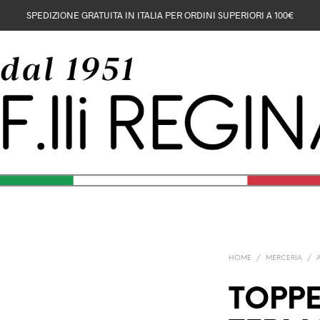
SPEDIZIONE GRATUITA IN ITALIA PER ORDINI SUPERIORI A 100€
HOME
/
MERCERIA
/
TOPPE