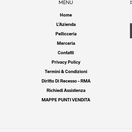
MENU
sere
essere
essere
lte
scelte
scelte
Home
la
nella
nella
L’Azienda
gina
pagina
pagina
Pellicceria
del
del
dotto
prodotto
prodotto
Merceria
Contatti
Privacy Policy
Termini & Condizioni
Diritto Di Recesso – RMA
Richiedi Assistenza
MAPPE PUNTI VENDITA