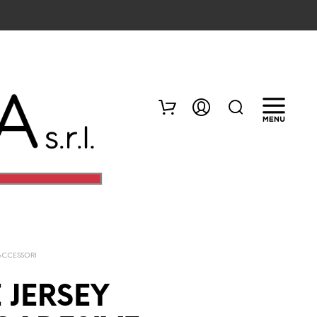
ACCESSORI
N
E
 JERSEY
S
S