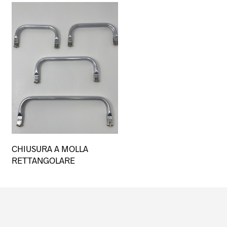
Questo
CHIUSURA A MOLLA
prodotto
RETTANGOLARE
ha
più
varianti.
Le
opzioni
possono