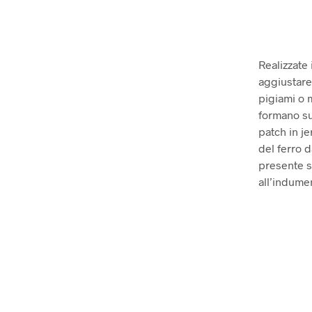
Realizzate
aggiustare 
pigiami o m
formano su
patch in j
del ferro d
presente s
all’indume