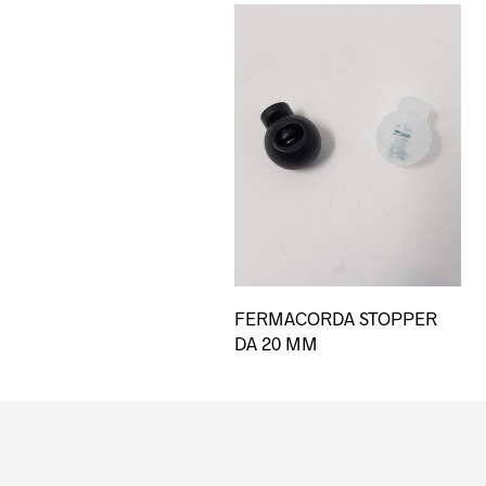
Qu
FERMACORDA STOPPER
pro
DA 20 MM
ha
più
var
Le
opz
po