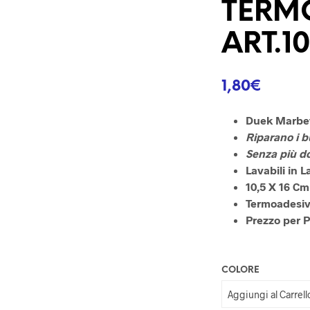
TERM
ART.1
1,80
€
Duek Marbe
Riparano i b
Senza più d
Lavabili in 
10,5 X 16 Cm
Termoadesi
Prezzo per P
COLORE