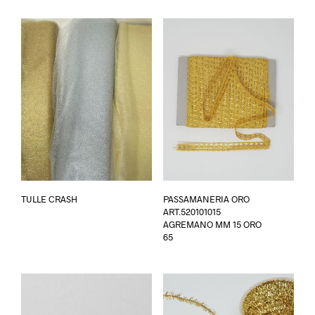
Questo
TULLE CRASH
PASSAMANERIA ORO
prodotto
ART.520101015
ha
AGREMANO MM 15 ORO
più
65
varianti.
Le
opzioni
possono
essere