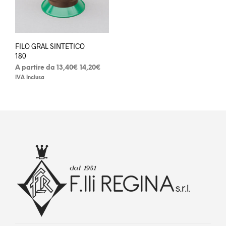
FILO GRAL SINTETICO
180
Fascia
A partire da
13,40
€
14,20
€
di
IVA Inclusa
Questo
prezzo:
da
prodotto
13,40€
ha
a
più
14,20€
varianti.
Le
opzioni
possono
essere
scelte
nella
pagina
del
prodotto