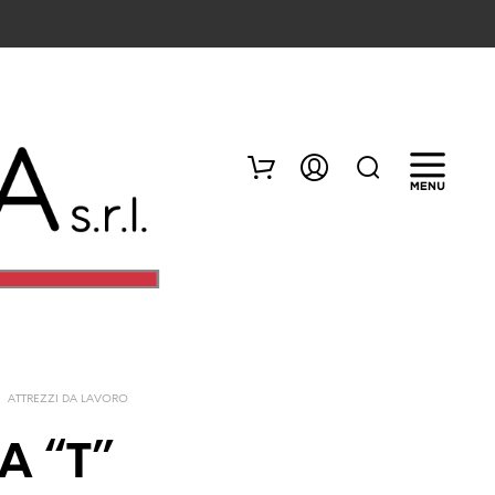
/
ATTREZZI DA LAVORO
N
E
 A “T”
S
S