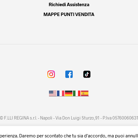
Richiedi Assistenza
MAPPE PUNTI VENDITA
© F.LLI REGINA s.r.l. - Napoli - Via Don Luigi Sturzo,91 - P.Iva 0576006063
sperienza. Daremo per scontato che tu sia d'accordo, ma puoi annullar