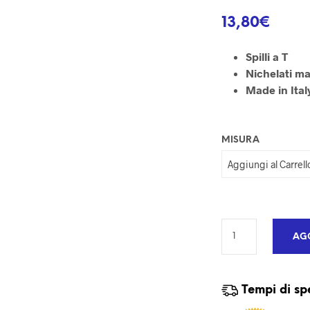
13,80
€
Spilli a T
Nichelati m
Made in Ital
MISURA
AGG
Tempi di sp