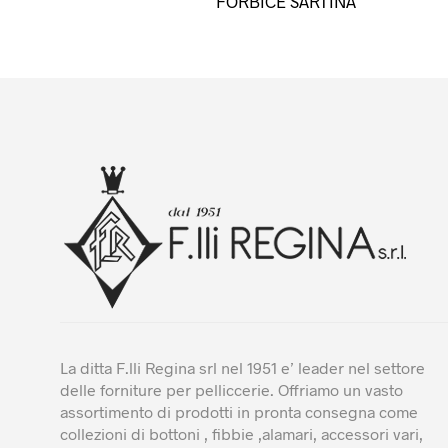
FORBICE SARTINA
prodotto
ha
più
varianti.
Le
opzioni
possono
essere
scelte
nella
pagina
del
prodotto
La ditta F.lli Regina srl nel 1951 e’ leader nel settore
delle forniture per pelliccerie. Offriamo un vasto
assortimento di prodotti in pronta consegna come
collezioni di bottoni , fibbie ,alamari, accessori vari,