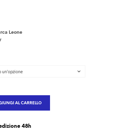
U
N
P
R
O
D
arca Leone
O
y
T
T
O
N
E
L
C
A
R
R
E
IUNGI AL CARRELLO
L
L
O
.
edizione 48h