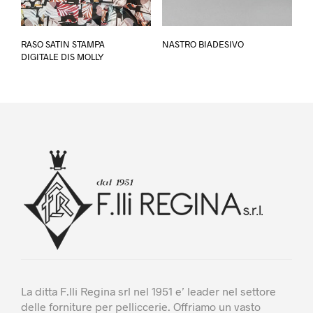
Questo
Questo
RASO SATIN STAMPA
NASTRO BIADESIVO
prodotto
prodotto
DIGITALE DIS MOLLY
ha
ha
più
più
varianti.
varianti.
Le
Le
opzioni
opzioni
possono
possono
essere
essere
scelte
scelte
nella
nella
pagina
pagina
del
del
prodotto
prodotto
La ditta F.lli Regina srl nel 1951 e’ leader nel settore
delle forniture per pelliccerie. Offriamo un vasto