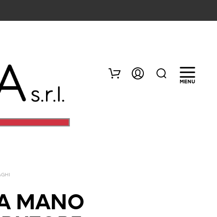
AGHI
N
E
 A MANO
S
S