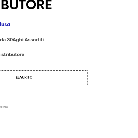
IBUTORE
U
N
P
R
lusa
O
D
O
 da 30Aghi Assortiti
T
T
istributore
O
N
E
L
ESAURITO
C
A
R
R
E
L
ERIA
L
O
.