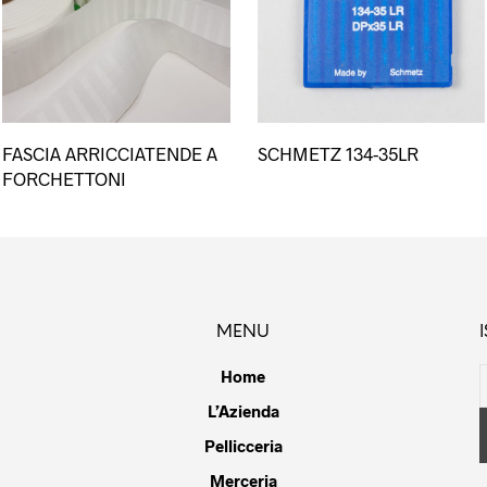
esto
Questo
FASCIA ARRICCIATENDE A
SCHMETZ 134-35LR
dotto
prodotto
FORCHETTONI
ha
più
ianti.
varianti.
Le
ioni
opzioni
ssono
possono
MENU
sere
essere
lte
scelte
Home
la
nella
L’Azienda
gina
pagina
Pellicceria
del
dotto
prodotto
Merceria