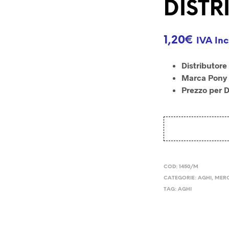
DISTR
1,20
€
IVA Inc
Distributore
Marca Pony
Prezzo per D
COD:
1450/M
CATEGORIE:
AGHI
,
MERC
TAG:
AGHI