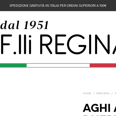
SPEDIZIONE GRATUITA IN ITALIA PER ORDINI SUPERIORI A 100€
HOME
/
MERCERIA
/
AGHI