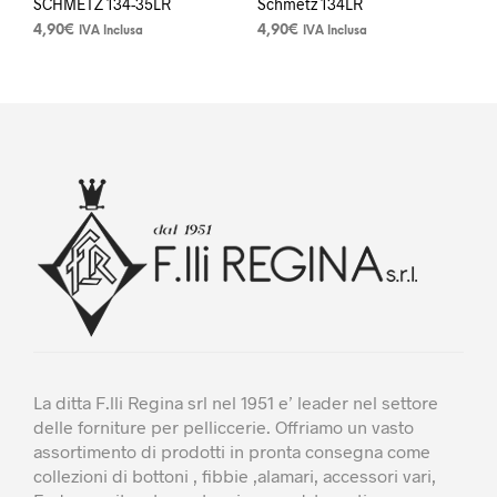
SCHMETZ 134-35LR
Schmetz 134LR
4,90
€
4,90
€
IVA Inclusa
IVA Inclusa
Questo
Questo
prodotto
prodotto
ha
ha
più
più
varianti.
varianti.
Le
Le
opzioni
opzioni
possono
possono
essere
essere
scelte
scelte
nella
nella
pagina
pagina
del
del
prodotto
prodotto
La ditta F.lli Regina srl nel 1951 e’ leader nel settore
delle forniture per pelliccerie. Offriamo un vasto
assortimento di prodotti in pronta consegna come
collezioni di bottoni , fibbie ,alamari, accessori vari,