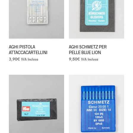
essere
scelte
nella
pagina
del
prodotto
AGHI PISTOLA
AGHI SCHMETZ PER
ATTACCACARTELLINI
PELLE BLUE LION
3,90
€
9,50
€
IVA Inclusa
IVA Inclusa
Questo
prodotto
ha
più
varianti.
Le
opzioni
possono
essere
scelte
nella