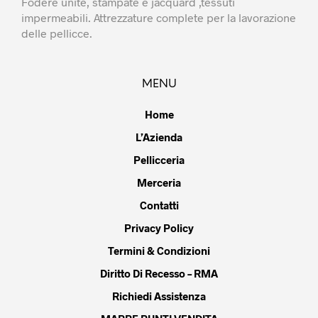
Fodere unite, stampate e jacquard ,tessuti
impermeabili. Attrezzature complete per la lavorazione
delle pellicce.
MENU
Home
L’Azienda
Pellicceria
Merceria
Contatti
Privacy Policy
Termini & Condizioni
Diritto Di Recesso – RMA
Richiedi Assistenza