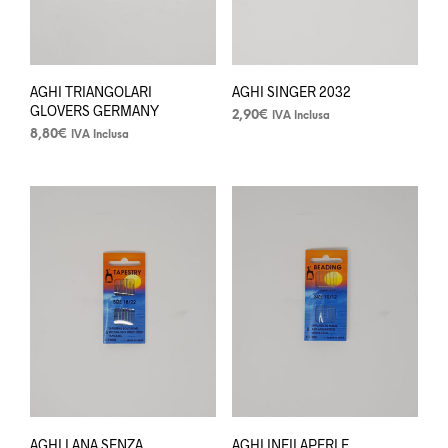
AGHI TRIANGOLARI
AGHI SINGER 2032
GLOVERS GERMANY
2,90
€
IVA Inclusa
8,80
€
IVA Inclusa
Questo
prodotto
ha
più
varianti.
Le
opzioni
possono
essere
scelte
nella
pagina
del
prodotto
AGHI LANA SENZA
AGHI INFILAPERLE