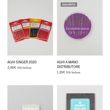
ha
ESAURITO
più
varianti.
Le
opzioni
possono
essere
scelte
nella
pagina
del
prodotto
AGHI SINGER 2020
AGHI A MANO
DISTRIBUTORE
2,00
€
IVA Inclusa
Questo
1,20
€
IVA Inclusa
prodotto
ha
più
varianti.
Le
opzioni
possono