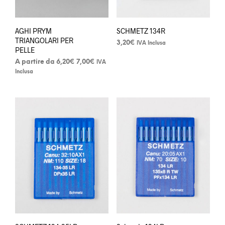
pagina
del
prodotto
AGHI PRYM
SCHMETZ 134R
TRIANGOLARI PER
3,20
€
IVA Inclusa
PELLE
Questo
Fascia
A partire da
6,20
€
7,00
€
prodotto
IVA
di
Inclusa
ha
Questo
prezzo:
più
da
prodotto
varianti.
6,20€
ha
Le
a
più
opzioni
7,00€
varianti.
possono
Le
essere
opzioni
scelte
possono
nella
essere
pagina
scelte
del
nella
prodotto
pagina
del
prodotto