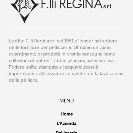
pagina
pagina
del
del
prodotto
prodotto
La ditta F.lli Regina srl nel 1951 e’ leader nel settore
delle forniture per pelliccerie. Offriamo un vasto
assortimento di prodotti in pronta consegna come
collezioni di bottoni , fibbie ,alamari, accessori vari,
Fodere unite, stampate e jacquard ,tessuti
impermeabili. Attrezzature complete per la lavorazione
delle pellicce.
MENU
Home
L’Azienda
Pellicceria