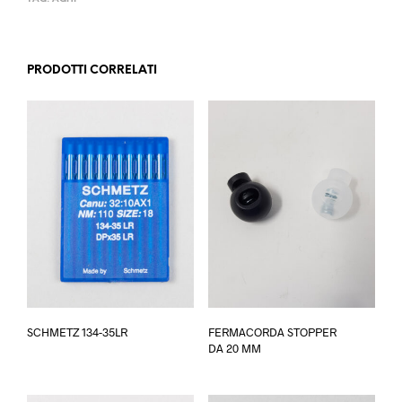
PRODOTTI CORRELATI
Questo
Ques
SCHMETZ 134-35LR
FERMACORDA STOPPER
prodotto
prod
DA 20 MM
ha
ha
più
più
varianti.
varia