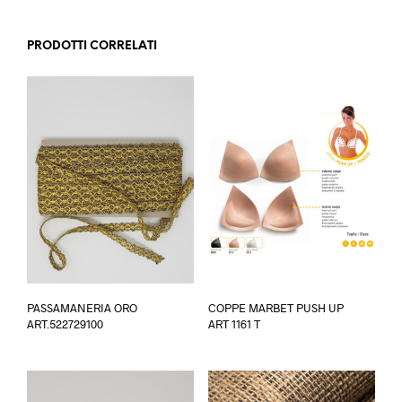
PRODOTTI CORRELATI
Ques
PASSAMANERIA ORO
COPPE MARBET PUSH UP
prod
ART.522729100
ART 1161 T
ha
più
varia
Le