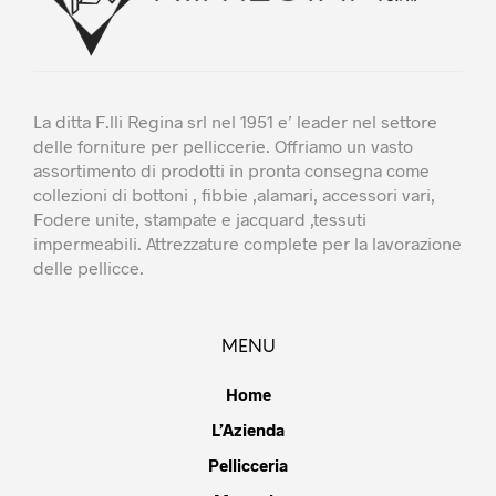
del
del
prodotto
prodotto
La ditta F.lli Regina srl nel 1951 e’ leader nel settore
delle forniture per pelliccerie. Offriamo un vasto
assortimento di prodotti in pronta consegna come
collezioni di bottoni , fibbie ,alamari, accessori vari,
Fodere unite, stampate e jacquard ,tessuti
impermeabili. Attrezzature complete per la lavorazione
delle pellicce.
MENU
Home
L’Azienda
Pellicceria