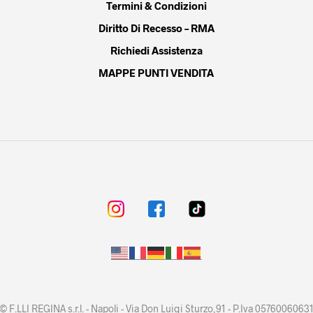
Termini & Condizioni
Diritto Di Recesso – RMA
Richiedi Assistenza
MAPPE PUNTI VENDITA
© F.LLI REGINA s.r.l. - Napoli - Via Don Luigi Sturzo,91 - P.Iva 0576006063