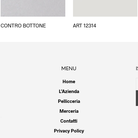
Questo
Questo
CONTRO BOTTONE
ART 12314
prodotto
prodotto
ha
ha
più
più
varianti.
varianti.
Le
Le
opzioni
opzioni
MENU
possono
possono
essere
essere
Home
scelte
scelte
L’Azienda
nella
nella
pagina
Pellicceria
pagina
del
del
Merceria
prodotto
prodotto
Contatti
Privacy Policy