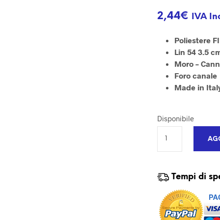
2,44
€
IVA In
Poliestere 
Lin 54 3.5 c
Moro – Cann
Foro canale
Made in Ital
Disponibile
AGG
Tempi di sp