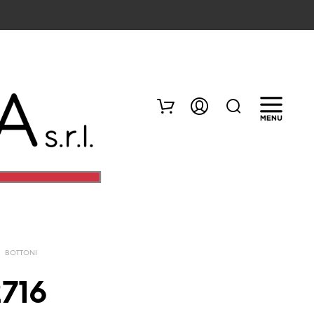
/
BOTTONI
N
E
2716
S
S