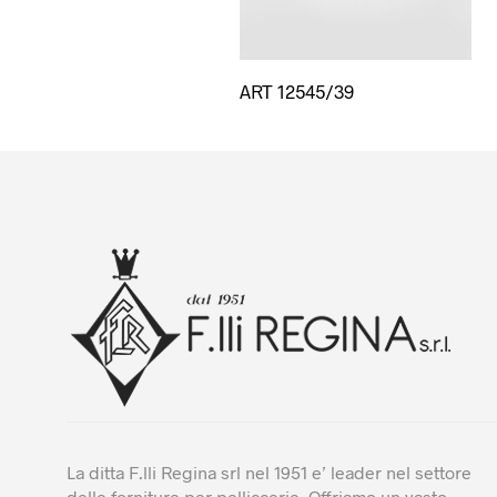
ART 12545/39
La ditta F.lli Regina srl nel 1951 e’ leader nel settore
delle forniture per pelliccerie. Offriamo un vasto