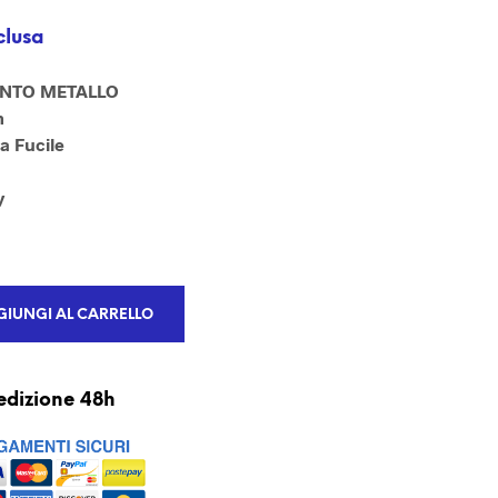
U
N
clusa
P
R
FINTO METALLO
O
D
m
O
a Fucile
T
T
y
O
N
E
L
C
A
IUNGI AL CARRELLO
R
R
E
L
edizione 48h
L
O
.