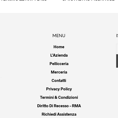
tto
prodotto
ha
più
ti.
varianti.
Le
ni
opzioni
MENU
ono
possono
e
essere
Home
e
scelte
L’Azienda
nella
a
pagina
Pellicceria
del
Merceria
tto
prodotto
Contatti
Privacy Policy
Termini & Condizioni
Diritto Di Recesso – RMA
Richiedi Assistenza