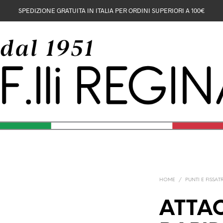
SPEDIZIONE GRATUITA IN ITALIA PER ORDINI SUPERIORI A 100€
HOME
/
PUNTI E FISSAT
ATTA