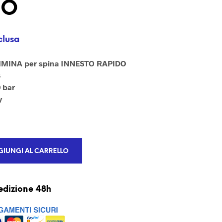
DO
U
N
P
R
clusa
O
D
O
MMINA per spina INNESTO RAPIDO
T
8
T
 bar
O
y
N
E
L
C
A
R
IUNGI AL CARRELLO
R
E
L
L
edizione 48h
O
.