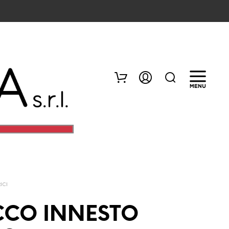
RICI
N
E
CCO INNESTO
S
S