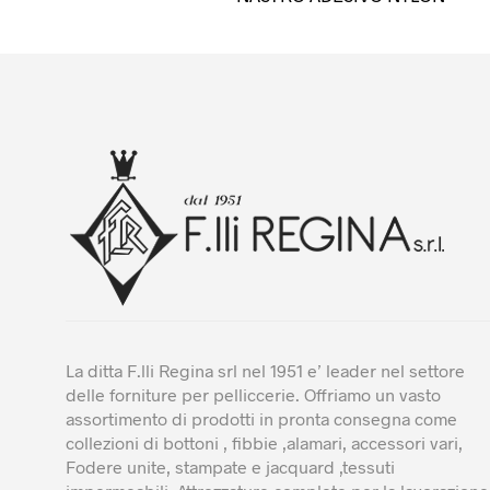
prodo
ha
più
varian
Le
opzio
poss
esser
scelt
nella
pagin
del
prodo
La ditta F.lli Regina srl nel 1951 e’ leader nel settore
delle forniture per pelliccerie. Offriamo un vasto
assortimento di prodotti in pronta consegna come
collezioni di bottoni , fibbie ,alamari, accessori vari,
Fodere unite, stampate e jacquard ,tessuti