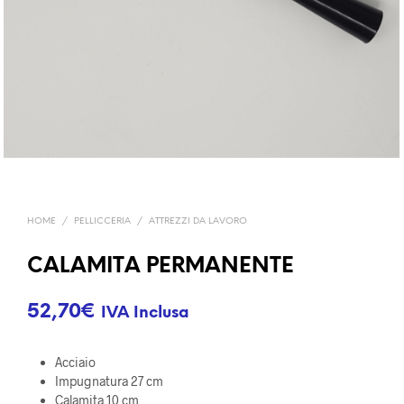
HOME
/
PELLICCERIA
/
ATTREZZI DA LAVORO
CALAMITA PERMANENTE
52,70
€
IVA Inclusa
Acciaio
Impugnatura 27 cm
Calamita 10 cm