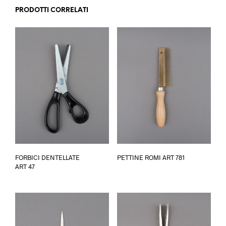
PRODOTTI CORRELATI
Questo
FORBICI DENTELLATE
PETTINE ROMI ART 781
prodot
ART 47
ha
più
varianti
Le
opzioni
posson