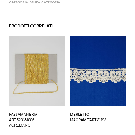
CATEGORIA:
SENZA CATEGORIA
PRODOTTI CORRELATI
Ques
PASSAMANERIA
MERLETTO
prod
ART.520181006
MACRAME’ART.21193
ha
AGREMANO
più
varia