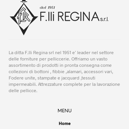
scel
nella
pagi
del
prod
La ditta F.lli Regina srl nel 1951 e’ leader nel settore
delle forniture per pelliccerie. Offriamo un vasto
assortimento di prodotti in pronta consegna come
collezioni di bottoni , fibbie ,alamari, accessori vari,
Fodere unite, stampate e jacquard ,tessuti
impermeabili. Attrezzature complete per la lavorazione
delle pellicce.
MENU
Home