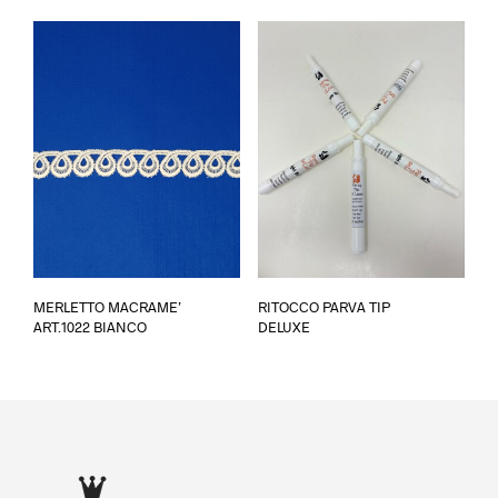
Le
opzi
poss
esse
scel
nella
pagi
del
prod
Ques
MERLETTO MACRAME’
RITOCCO PARVA TIP
prod
ART.1022 BIANCO
DELUXE
ha
più
varia
Le
opzi
poss
esse