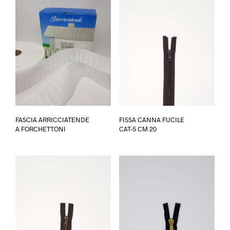
Ques
FASCIA ARRICCIATENDE
FISSA CANNA FUCILE
prod
A FORCHETTONI
CAT-5 CM 20
ha
più
varia
Le
opzi
poss
esse
scel
nella
pagi