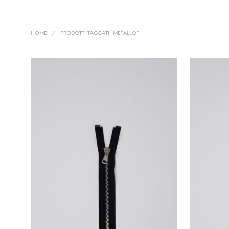
HOME
/
PRODOTTI TAGGATI “METALLO”