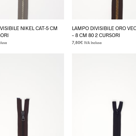
prodotto
VISIBILE NIKEL CAT-5 CM
LAMPO DIVISIBILE ORO VE
SORI
– 8 CM 80 2 CURSORI
7,80
€
clusa
IVA Inclusa
Questo
prodotto
ha
più
varianti.
Le
opzioni
possono
essere
scelte
nella
pagina