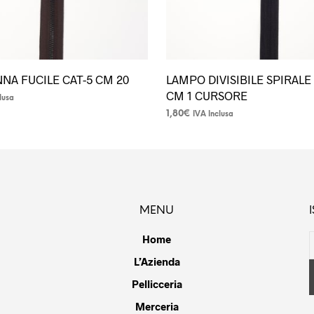
del
prodotto
NNA FUCILE CAT-5 CM 20
LAMPO DIVISIBILE SPIRALE 
CM 1 CURSORE
lusa
1,80
€
IVA Inclusa
Questo
prodotto
ha
più
varianti.
MENU
Le
opzioni
Home
possono
L’Azienda
essere
scelte
Pellicceria
nella
Merceria
pagina