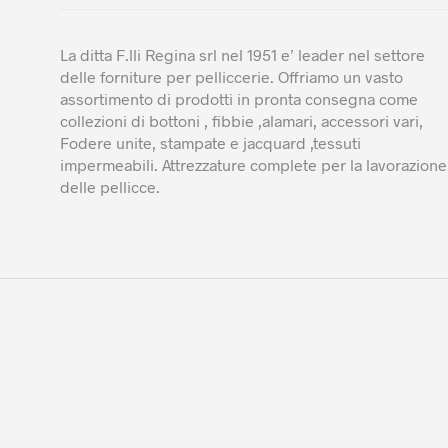
del
prodotto
prodotto
La ditta F.lli Regina srl nel 1951 e’ leader nel settore
delle forniture per pelliccerie. Offriamo un vasto
assortimento di prodotti in pronta consegna come
collezioni di bottoni , fibbie ,alamari, accessori vari,
Fodere unite, stampate e jacquard ,tessuti
impermeabili. Attrezzature complete per la lavorazione
delle pellicce.