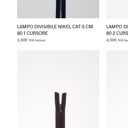
prodotto
prodotto
LAMPO DIVISIBILE NIKEL CAT-5 CM
LAMPO DI
80 1 CURSORE
80 2 CUR
3,50
€
4,50
€
IVA Inclusa
IVA In
Questo
Questo
prodotto
prodotto
ha
ha
più
più
varianti.
varianti.
Le
Le
opzioni
opzioni
possono
possono
essere
essere
scelte
scelte
nella
nella
pagina
pagina