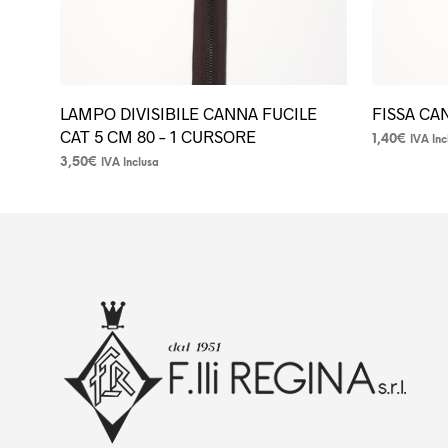
del
del
prodotto
prodotto
LAMPO DIVISIBILE CANNA FUCILE
FISSA CA
CAT 5 CM 80 – 1 CURSORE
1,40
€
IVA Inc
Questo
3,50
€
IVA Inclusa
Questo
prodotto
prodotto
ha
ha
più
più
varianti.
varianti.
Le
Le
opzioni
opzioni
possono
possono
essere
essere
scelte
scelte
nella
nella
pagina
pagina
del