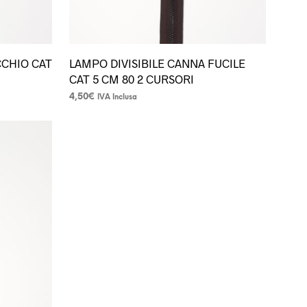
prodotto
CCHIO CAT
LAMPO DIVISIBILE CANNA FUCILE
CAT 5 CM 80 2 CURSORI
4,50
€
IVA Inclusa
Questo
prodotto
ha
più
varianti.
Le
opzioni
possono
essere
scelte
nella
pagina