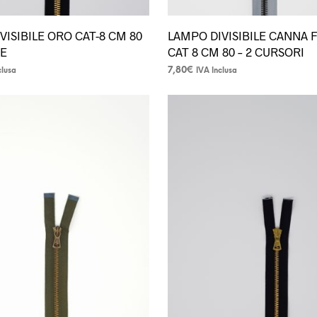
VISIBILE ORO CAT-8 CM 80
LAMPO DIVISIBILE CANNA 
RE
CAT 8 CM 80 – 2 CURSORI
7,80
€
clusa
IVA Inclusa
Questo
prodotto
ha
più
varianti.
Le
opzioni
possono
essere
scelte
nella
pagina
del
prodotto