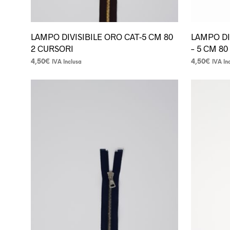
LAMPO DIVISIBILE ORO CAT-5 CM 80
LAMPO DI
2 CURSORI
– 5 CM 80
4,50
€
4,50
€
IVA Inclusa
IVA In
Questo
Questo
prodotto
prodotto
ha
ha
più
più
varianti.
varianti.
Le
Le
opzioni
opzioni
possono
possono
essere
essere
scelte
scelte
nella
nella
pagina
pagina
del
del