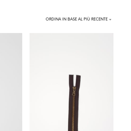
U
N
P
R
ORDINA IN BASE AL PIÙ RECENTE
O
D
O
T
T
O
N
E
L
C
A
R
R
E
L
L
O
.