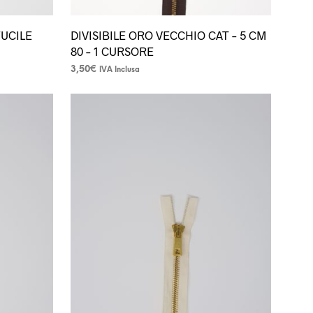
FUCILE
DIVISIBILE ORO VECCHIO CAT – 5 CM
80 – 1 CURSORE
3,50
€
IVA Inclusa
Questo
prodotto
ha
più
varianti.
Le
opzioni
possono
essere
scelte
nella
pagina
del
prodotto