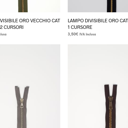
VISIBILE ORO VECCHIO CAT
LAMPO DIVISIBILE ORO CAT
 2 CURSORI
1 CURSORE
3,50
€
clusa
IVA Inclusa
Questo
prodotto
ha
più
varianti.
Le
opzioni
possono
essere
scelte
nella
pagina
del