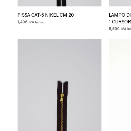
FISSA CAT-5 NIKEL CM 20
LAMPO DI
1 CURSO
1,40
€
IVA Inclusa
Questo
5,50
€
IVA In
Questo
prodotto
prodotto
ha
ha
più
più
varianti.
varianti.
Le
Le
opzioni
opzioni
possono
possono
essere
essere
scelte
scelte
nella
nella
pagina
pagina
del
del
prodotto
prodotto