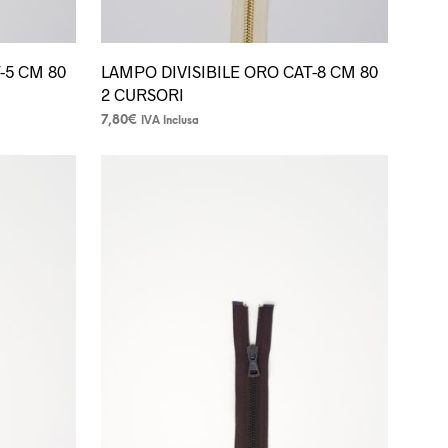
-5 CM 80
LAMPO DIVISIBILE ORO CAT-8 CM 80
2 CURSORI
7,80
€
IVA Inclusa
Questo
prodotto
ha
più
varianti.
Le
opzioni
possono
essere
scelte
nella
pagina
del