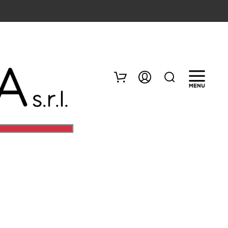
N
E
S
S