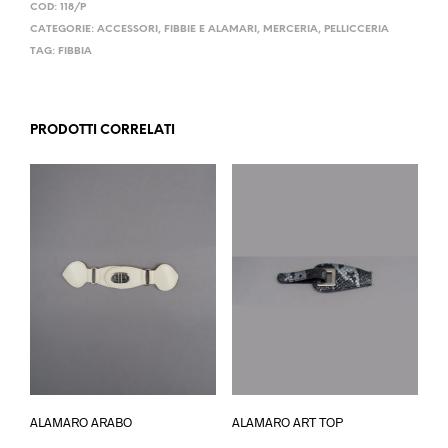
COD:
118/P
CATEGORIE:
ACCESSORI
,
FIBBIE E ALAMARI
,
MERCERIA
,
PELLICCERIA
TAG:
FIBBIA
PRODOTTI CORRELATI
Questo
Questo
ALAMARO ARABO
ALAMARO ART TOP
prodotto
prodotto
ha
ha