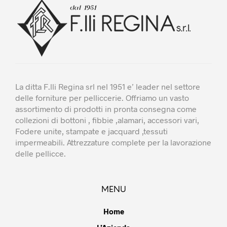
scelte
scelte
nella
nella
pagina
pagina
del
del
prodotto
prodotto
La ditta F.lli Regina srl nel 1951 e’ leader nel settore
delle forniture per pelliccerie. Offriamo un vasto
assortimento di prodotti in pronta consegna come
collezioni di bottoni , fibbie ,alamari, accessori vari,
Fodere unite, stampate e jacquard ,tessuti
impermeabili. Attrezzature complete per la lavorazione
delle pellicce.
MENU
Home