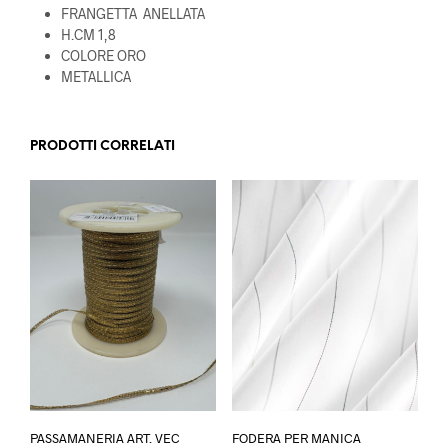
FRANGETTA ANELLATA
H.CM 1,8
COLORE ORO
METALLICA
PRODOTTI CORRELATI
Ques
PASSAMANERIA ART. VEC
FODERA PER MANICA
prod