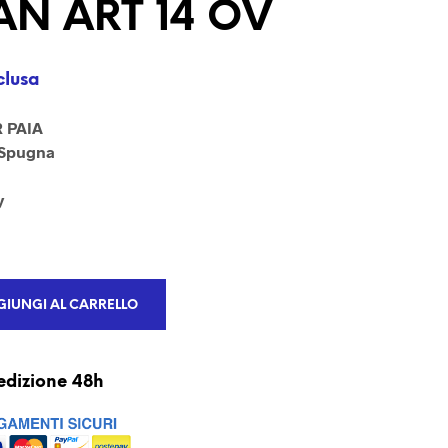
N ART 14 OV
U
N
P
R
clusa
O
D
O
 PAIA
T
 Spugna
T
O
y
N
E
L
C
A
R
IUNGI AL CARRELLO
R
E
L
L
edizione 48h
O
.