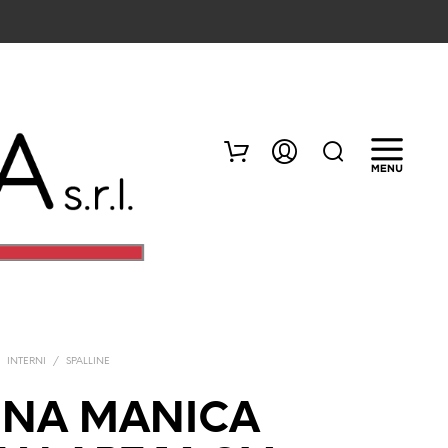
/
INTERNI
/
SPALLINE
N
E
LINA MANICA
S
S