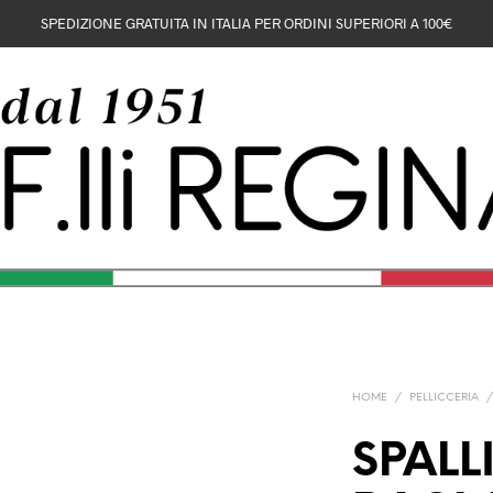
SPEDIZIONE GRATUITA IN ITALIA PER ORDINI SUPERIORI A 100€
HOME
/
PELLICCERIA
SPAL