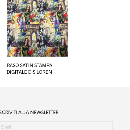
Questo
RASO SATIN STAMPA
prodotto
DIGITALE DIS LOREN
ha
più
varianti.
Le
opzioni
possono
ISCRIVITI ALLA NEWSLETTER
essere
scelte
nella