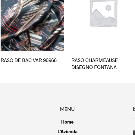
Questo
RASO DE BAC VAR 96966
RASO CHARMEAUSE
prodotto
DISEGNO FONTANA
ha
più
varianti.
Le
opzioni
possono
MENU
essere
scelte
Home
nella
L’Azienda
pagina