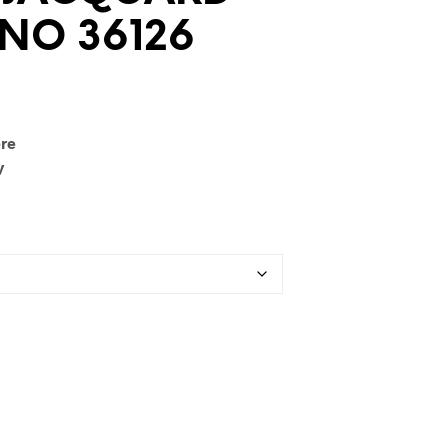
U
NO 36126
N
P
R
O
D
o
O
ere
T
T
y
O
N
E
L
C
A
R
R
E
L
L
O
.