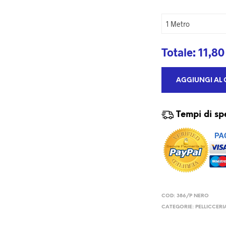
Totale:
11,80
AGGIUNGI AL 
Tempi di sp
COD:
386/P NERO
CATEGORIE:
PELLICCERI