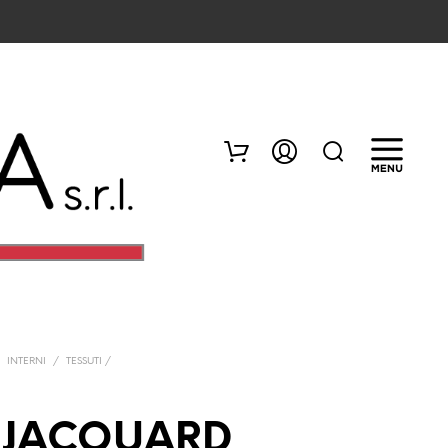
/
INTERNI
/
TESSUTI /
N
E
S
 JACQUARD
S