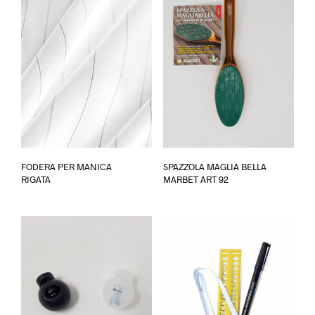
Questo
FODERA PER MANICA
SPAZZOLA MAGLIA BELLA
prodotto
RIGATA
MARBET ART 92
ha
più
varianti.
Le
opzioni
possono
essere
scelte
nella