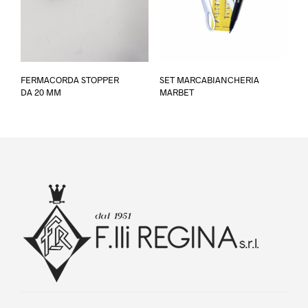
pagina
del
prodotto
Questo
FERMACORDA STOPPER
SET MARCABIANCHERIA
prodotto
DA 20 MM
MARBET
ha
più
varianti.
Le
opzioni
possono
essere
scelte
nella
pagina
del
prodotto