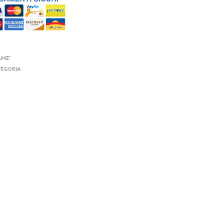
AME'
TEGORIA