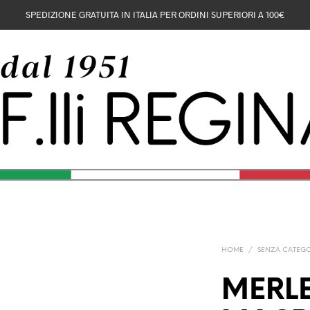
SPEDIZIONE GRATUITA IN ITALIA PER ORDINI SUPERIORI A 100€
HOME
/
SENZA CATEG
MERL