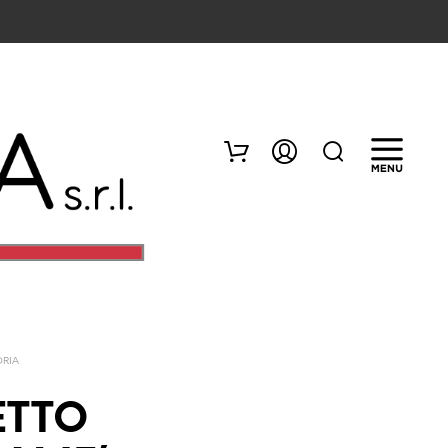
ORIA
N
E
ETTO
S
S