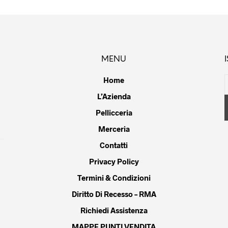
più
varianti.
Le
opzioni
possono
MENU
essere
scelte
Home
nella
L’Azienda
pagina
Pellicceria
del
prodotto
Merceria
Contatti
Privacy Policy
Termini & Condizioni
Diritto Di Recesso – RMA
Richiedi Assistenza
MAPPE PUNTI VENDITA