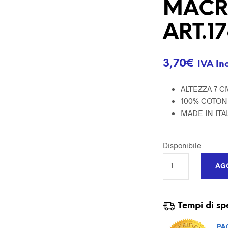
MACR
ART.1
3,70
€
IVA In
ALTEZZA 7 C
100% COTO
MADE IN ITA
Disponibile
AGG
Tempi di sp