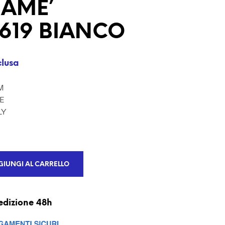
AME’
U
N
P
7619 BIANCO
R
O
D
O
clusa
T
T
M
O
NE
N
E
LY
L
C
A
R
R
IUNGI AL CARRELLO
E
L
L
O
edizione 48h
.