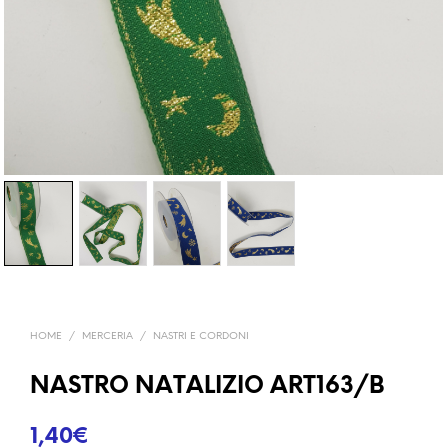
HOME
/
MERCERIA
/
NASTRI E CORDONI
NASTRO NATALIZIO ART163/B
1,40
€