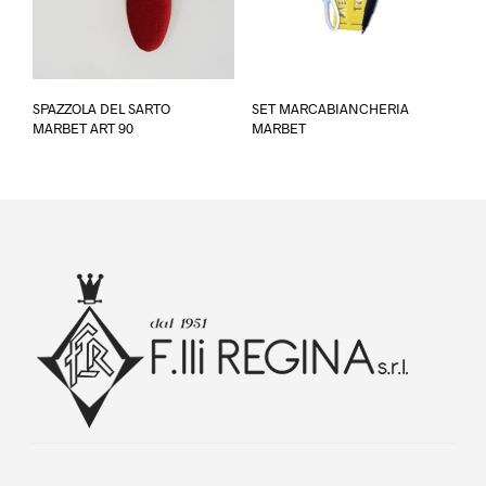
pagina
pagina
del
del
prodotto
prodotto
SPAZZOLA DEL SARTO
SET MARCABIANCHERIA
MARBET ART 90
MARBET