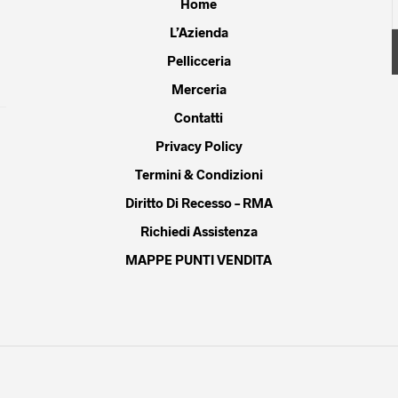
Home
la
nella
nell
L’Azienda
gina
pagina
pagi
Pellicceria
del
del
dotto
prodotto
prod
Merceria
Contatti
Privacy Policy
Termini & Condizioni
Diritto Di Recesso – RMA
Richiedi Assistenza
MAPPE PUNTI VENDITA