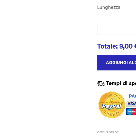
Lunghezza
Totale:
9,00
AGGIUNGI AL 
Tempi di sp
COD:
9503 001