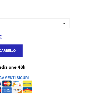
€
CARRELLO
edizione 48h