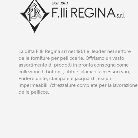
nel
pa
del
pro
La ditta F.lli Regina srl nel 1951 e’ leader nel settore
delle forniture per pelliccerie. Offriamo un vasto
assortimento di prodotti in pronta consegna come
collezioni di bottoni , fibbie ,alamari, accessori vari,
Fodere unite, stampate e jacquard ,tessuti
impermeabili. Attrezzature complete per la lavorazione
delle pellicce.