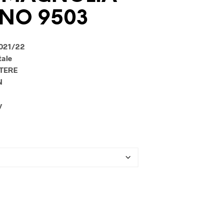
U
GNO 9503
N
P
R
O
2021/22
D
tale
O
STERE
T
T
N
O
N
y
E
L
C
A
R
R
E
L
L
O
.