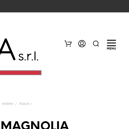
/
INTERNI
/
TESSUTI /
N
E
S
 MAGNOLIA
S