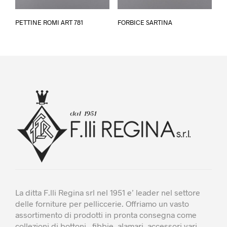
Questo
Questo
PETTINE ROMI ART 781
FORBICE SARTINA
prodotto
prodotto
ha
ha
più
più
varianti.
varianti.
Le
Le
opzioni
opzioni
possono
possono
essere
essere
scelte
scelte
nella
nella
pagina
pagina
del
del
prodotto
prodotto
La ditta F.lli Regina srl nel 1951 e’ leader nel settore
delle forniture per pelliccerie. Offriamo un vasto
assortimento di prodotti in pronta consegna come
collezioni di bottoni , fibbie ,alamari, accessori vari,