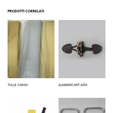
PRODOTTI CORRELATI
Questo
Questo
TULLE CRASH
ALAMARO ART A551
prodotto
prodotto
ha
ha
più
più
varianti.
varianti.
Le
Le
opzioni
opzioni