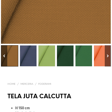
HOME
/
MERCERIA
/
FODERAMI
TELA JUTA CALCUTTA
H 150 cm