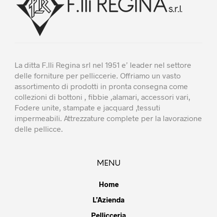
pagina
pagi
del
del
prodotto
prodo
La ditta F.lli Regina srl nel 1951 e’ leader nel settore
delle forniture per pelliccerie. Offriamo un vasto
assortimento di prodotti in pronta consegna come
collezioni di bottoni , fibbie ,alamari, accessori vari,
Fodere unite, stampate e jacquard ,tessuti
impermeabili. Attrezzature complete per la lavorazione
delle pellicce.
MENU
Home
L’Azienda
Pellicceria