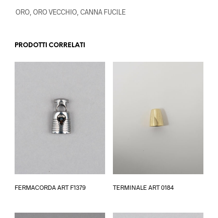
ORO, ORO VECCHIO, CANNA FUCILE
PRODOTTI CORRELATI
Questo
Questo
FERMACORDA ART F1379
TERMINALE ART 0184
prodotto
prodotto
ha
ha
più
più