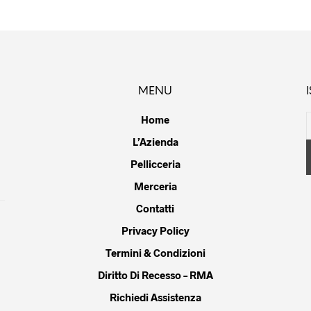
più
varianti.
Le
opzioni
possono
MENU
essere
scelte
Home
nella
L’Azienda
pagina
Pellicceria
del
prodotto
Merceria
Contatti
Privacy Policy
Termini & Condizioni
Diritto Di Recesso – RMA
Richiedi Assistenza