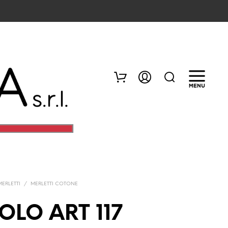
MERLETTI
/
MERLETTI COTONE
N
E
LO ART 117
S
S