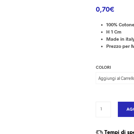
0,70
€
100% Coton
H 1 Cm
Made in ital
Prezzo per 
COLORI
AGG
Tempi di sp