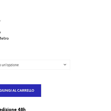
U
N
P
R
e
O
D
O
y
T
Metro
T
O
N
E
L
C
A
R
R
E
L
IUNGI AL CARRELLO
L
O
.
edizione 48h