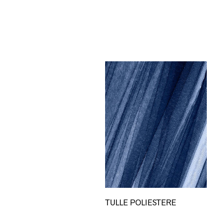
Questo
TULLE POLIESTERE
prodotto
ha