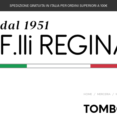
SPEDIZIONE GRATUITA IN ITALIA PER ORDINI SUPERIORI A 100€
HOME
/
MERCERIA
/
TOMBO