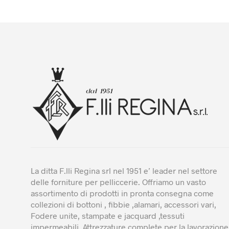
più
varianti.
Le
opzioni
possono
essere
scelte
nella
pagina
del
prodotto
La ditta F.lli Regina srl nel 1951 e’ leader nel settore
delle forniture per pelliccerie. Offriamo un vasto
assortimento di prodotti in pronta consegna come
collezioni di bottoni , fibbie ,alamari, accessori vari,
Fodere unite, stampate e jacquard ,tessuti
impermeabili. Attrezzature complete per la lavorazione