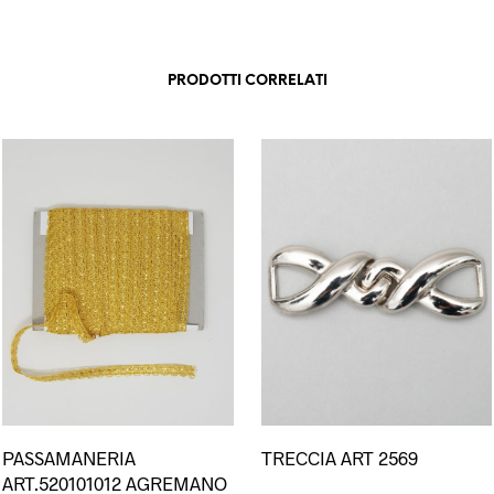
PRODOTTI CORRELATI
Questo
PASSAMANERIA
TRECCIA ART 2569
prodotto
ART.520101012 AGREMANO
ha